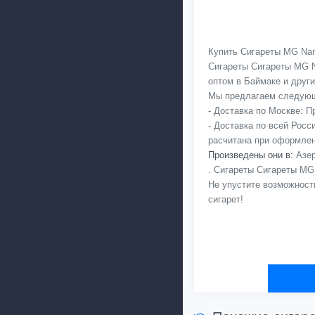
Купить Сигареты MG Nano
Сигареты Сигареты MG N
оптом в Баймаке и други
Мы предлагаем следующ
- Доставка по Москве: 
- Доставка по всей Рос
расчитана при оформлен
Произведены они в:
Азер
. Сигареты Сигареты MG
Не упустите возможност
сигарет!