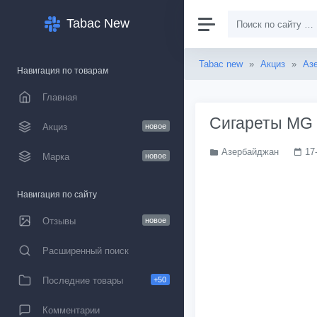
Tabac New
Tabac new
»
Акциз
»
Аз
Навигация по товарам
Главная
Сигареты MG 
Акциз
новое
Азербайджан
17
Марка
новое
Навигация по сайту
Отзывы
новое
Расширенный поиск
Последние товары
+50
Комментарии