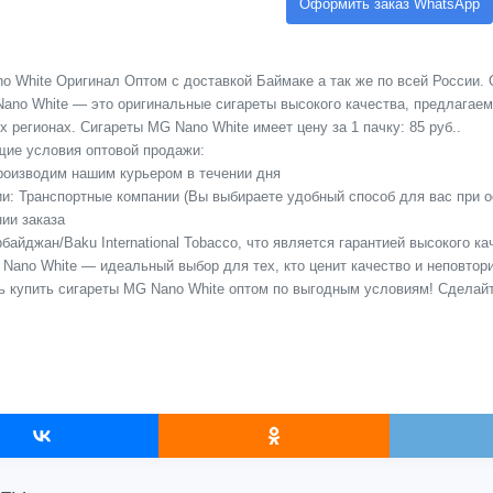
Оформить заказ WhatsApp
 White Оригинал Оптом с доставкой Баймаке а так же по всей России. 
ano White — это оригинальные сигареты высокого качества, предлагае
х регионах. Сигареты MG Nano White имеет цену за 1 пачку: 85 руб..
ие условия оптовой продажи:
Производим нашим курьером в течении дня
сии: Транспортные компании (Вы выбираете удобный способ для вас при 
ии заказа
байджан/Baku International Tobacco, что является гарантией высокого к
 Nano White — идеальный выбор для тех, кто ценит качество и неповтор
ь купить сигареты MG Nano White оптом по выгодным условиям! Сделай