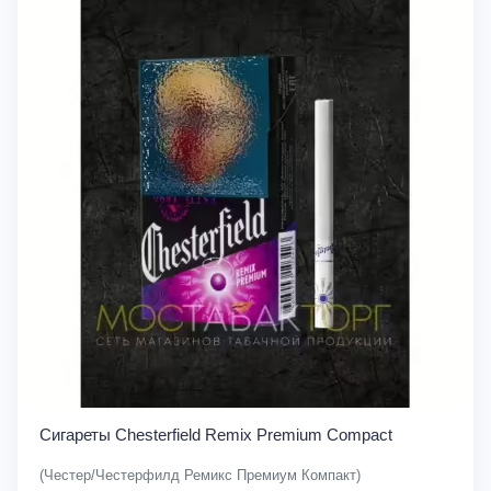
Сигареты Chesterfield Remix Premium Compact
(Честер/Честерфилд Ремикс Премиум Компакт)