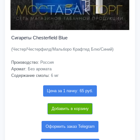
Сигареты Chesterfield Blue
(Честер/Честерфилд/Мальборо Крафтед Блю/Синий)
Производство:
Россия
Аромат:
Без аромата
Содержание смолы:
6 мг
Цена за 1 пачку: 65 руб.
Добавить в корзину
Оформить заказ Telegram