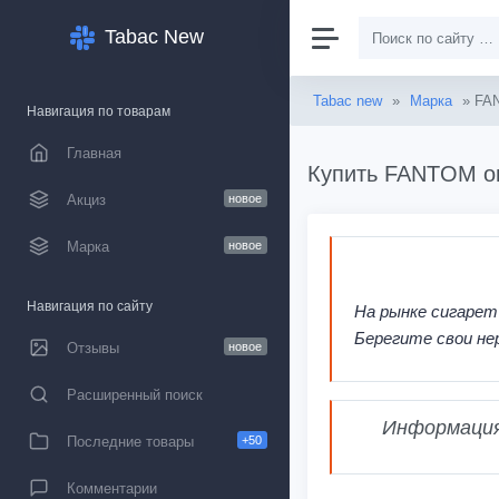
Tabac New
Tabac new
»
Марка
» FA
Навигация по товарам
Главная
Купить FANTOM оп
Акциз
новое
Марка
новое
Навигация по сайту
На рынке сигарет
Берегите свои не
Отзывы
новое
Расширенный поиск
Информация,
Последние товары
+50
Комментарии