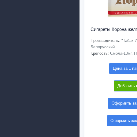
Сигареты Корона жел
Производитель:
"Табак-И
Белорусский
Крепость:
Смола-10мг, Н
Цена за 1 па
Добавить 
Оформить зак
Оформить зак