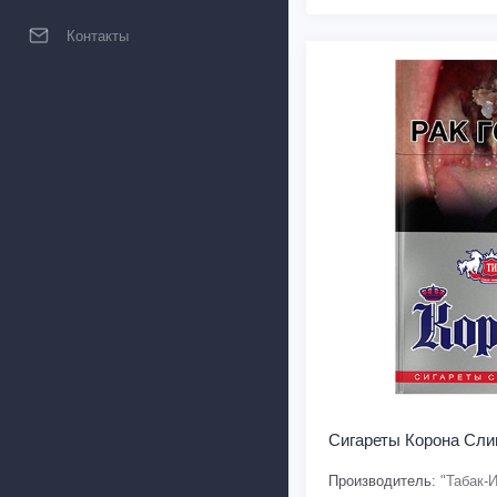
Контакты
Сигареты Корона Сли
Производитель:
"Табак-И