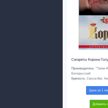
Сигареты Корона Гол
Производитель:
"Табак-И
Белорусский
Крепость:
Смола-8мг, Ни
Цена за 1 па
Добавить 