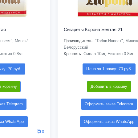
тая
Сигареты Корона желтая 21
нвест", Минск/
Производитель:
"Табак-Инвест", Минск
Белорусский
икотин-0.8мг
Крепость:
Смола-10мг, Никотин-0.8мг
чку: 70 руб.
Цена за 1 пачку: 70 руб.
в корзину
Добавить в корзину
аз Telegram
Оформить заказ Telegram
аз WhatsApp
Оформить заказ WhatsApp
0