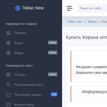
Tabac New
Tabac new
»
Марка
» Кор
Навигация по товарам
Главная
Купить Корона опт
Акциз
новое
Марка
новое
Навигация по сайту
На рынке сигарет
Берегите свои не
Отзывы
новое
Расширенный поиск
Информация,
Последние товары
+50
Комментарии