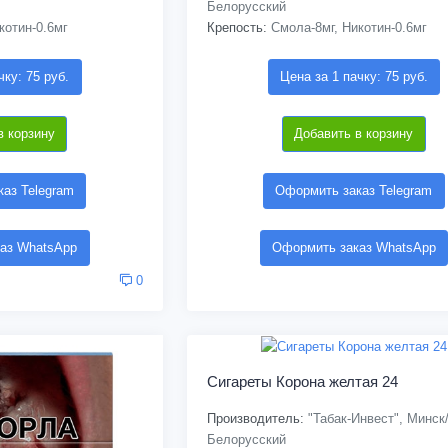
Белорусский
котин-0.6мг
Крепость:
Смола-8мг, Никотин-0.6мг
чку: 75 руб.
Цена за 1 пачку: 75 руб.
в корзину
Добавить в корзину
аз Telegram
Оформить заказ Telegram
аз WhatsApp
Оформить заказ WhatsApp
0
Сигареты Корона желтая 24
Производитель:
"Табак-Инвест", Минск
Белорусский