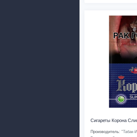
Сигареты Корона Сли
Производитель:
"Табак-И