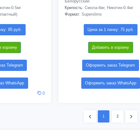
Белорусский
котин-0.5мг
Крепость:
Смола-4мг, Никотин-0.4мг
мпактный)
Формат:
Superslims
чку: 85 руб.
Цена за 1 пачку: 75 руб.
в корзину
Добавить в корзину
аз Telegram
Оформить заказ Telegram
аз WhatsApp
Оформить заказ WhatsApp
0
1
2