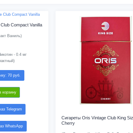
 Club Compact Vanilla
акт Ваниль)
икотин - 0.4 мг
пактный)
чку: 70 руб.
в корзину
аз Telegram
Сигареты Oris Vintage Club King Si
Cherry
аз WhatsApp