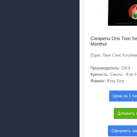
Сигареты Oris Twin Se
Menthol
(Орис Твин Сенс Клубни
Производитель:
ОАЭ
Крепость:
Смола - 8 мг Н
Формат:
King Size
Цена за 1 па
Добавить 
Оформить зак