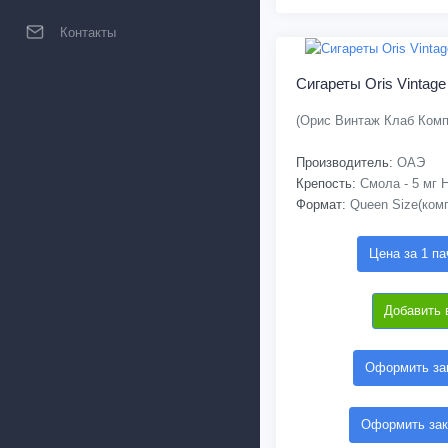
Контакты
Сигареты Oris Vintage
(Орис Винтаж Клаб Комп
Производитель:
ОАЭ
Крепость:
Смола - 5 мг Н
Формат:
Queen Size(ком
Цена за 1 па
Добавить 
Оформить зак
Оформить зак