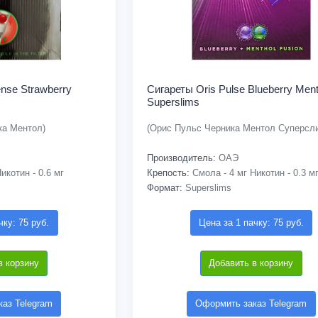
nse Strawberry
Сигареты Oris Pulse Blueberry Ment
Superslims
ка Ментол)
(Орис Пульс Черника Ментол Суперсл
Производитель:
ОАЭ
икотин - 0.6 мг
Крепость:
Смола - 4 мг Никотин - 0.3 м
Формат:
Superslims
чку: 75 руб.
Цена за 1 пачку: 75 руб.
в корзину
Добавить в корзину
аз Telegram
Оформить заказ Telegram