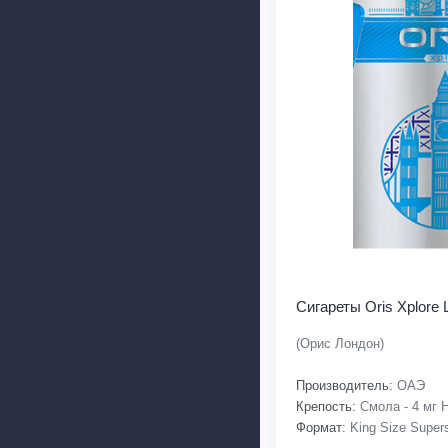
Сигареты Oris Xplore 
(Орис Лондон)
Производитель:
ОАЭ
Крепость:
Смола - 4 мг Н
Формат:
King Size Supers