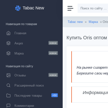
Tabac New
Tabac new
»
Марка
» Ori
Навигация по товарам
Главная
Купить Oris оптом
Акциз
новое
Марка
новое
Навигация по сайту
На рынке сигарет
Берегите свои не
Отзывы
новое
Расширенный поиск
Информация,
Последние товары
+50
Комментарии