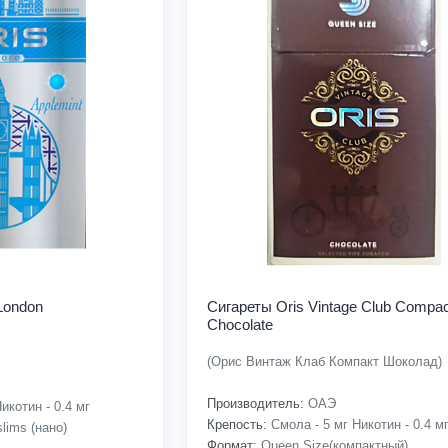
London
Сигареты Oris Vintage Club Compac
Chocolate
(Орис Винтаж Клаб Компакт Шоколад)
Производитель:
ОАЭ
икотин - 0.4 мг
Крепость:
Смола - 5 мг Никотин - 0.4 м
lims (нано)
Формат:
Queen Size(компактный)