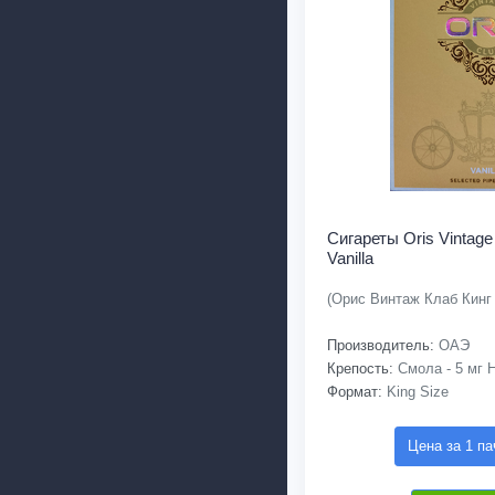
Сигареты Oris Vintage
Vanilla
(Орис Винтаж Клаб Кинг
Производитель:
ОАЭ
Крепость:
Смола - 5 мг Н
Формат:
King Size
Цена за 1 па