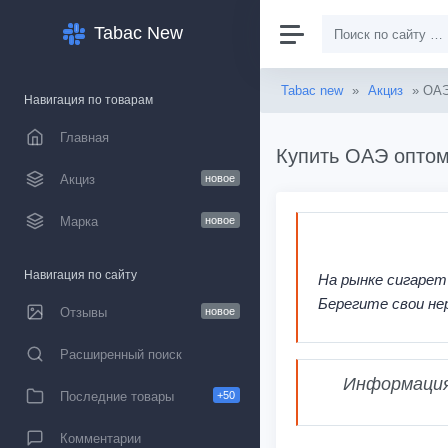
Tabac New
Tabac new
»
Акциз
» ОА
Навигация по товарам
Главная
Купить ОАЭ оптом
Акциз
новое
Марка
новое
Навигация по сайту
На рынке сигарет
Берегите свои не
Отзывы
новое
Расширенный поиск
Информация,
Последние товары
+50
Комментарии