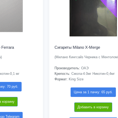
 Ferrara
Сигареты Milano X-Merge
а)
(Милано Кингсайз Черника с Ментолом
Производитель:
ОАЭ
котин-0,1 мг
Крепость:
Смола-4.0мг Никотин-0,4мг
Формат:
King Size
чку: 70 руб.
Цена за 1 пачку: 65 руб.
в корзину
Добавить в корзину
аз Telegram