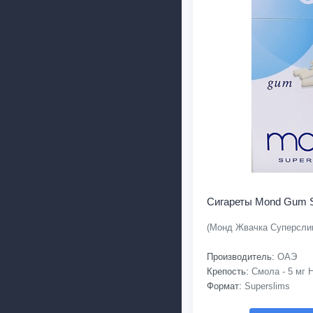
Сигареты Mond Gum S
(Монд Жвачка Суперсли
Производитель:
ОАЭ
Крепость:
Смола - 5 мг Н
Формат:
Superslims