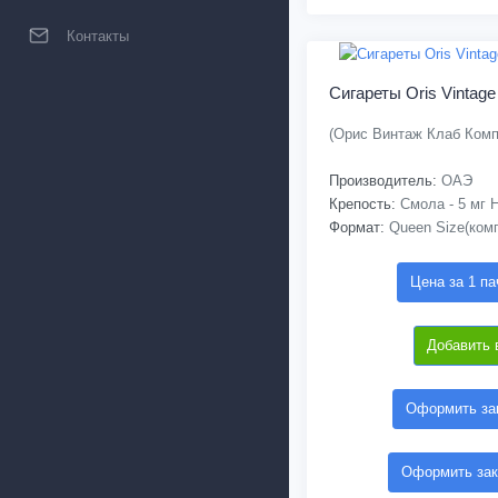
Контакты
Сигареты Oris Vintage
(Орис Винтаж Клаб Комп
Производитель:
ОАЭ
Крепость:
Смола - 5 мг Н
Формат:
Queen Size(ком
Цена за 1 па
Добавить 
Оформить зак
Оформить зак