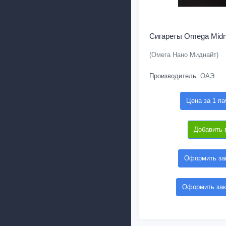
Сигареты Omega Midn
(Омега Нано Миднайт)
Производитель:
ОАЭ
Цена за 1 па
Добавить 
Оформить зак
Оформить зак