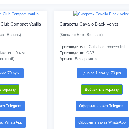
 Club Compact Vanilla
Сигареты Cavallo Black Velvet
акт Ваниль)
(Кавалло Блек Вельвет)
Производитель:
Gulbahar Tobacco Intl
икотин - 0.4 мг
Производство:
ОАЭ
пактный)
Аромат:
Без аромата
чку: 70 руб.
Цена за 1 пачку: 70 руб.
в корзину
Добавить в корзину
аз Telegram
Оформить заказ Telegram
аз WhatsApp
Оформить заказ WhatsApp