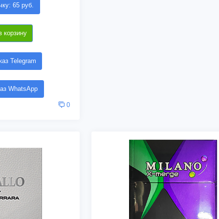
чку: 65 руб.
в корзину
аз Telegram
аз WhatsApp
0