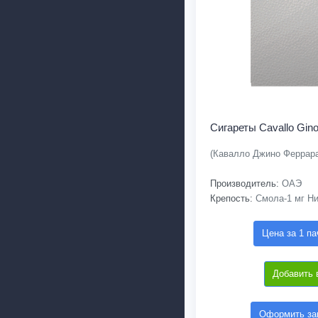
Сигареты Cavallo Gino
(Кавалло Джино Феррар
Производитель:
ОАЭ
Крепость:
Смола-1 мг Ни
Цена за 1 па
Добавить 
Оформить зак