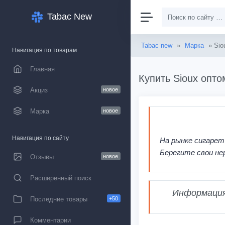
Tabac New
Tabac new
»
Марка
» Sio
Навигация по товарам
Главная
Купить Sioux опто
Акциз
новое
Марка
новое
Навигация по сайту
На рынке сигарет
Берегите свои не
Отзывы
новое
Расширенный поиск
Информация,
Последние товары
+50
Комментарии