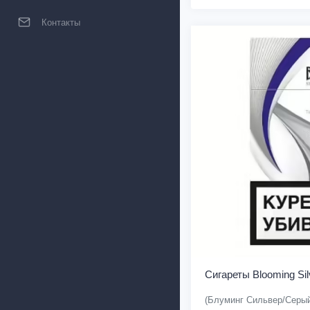
Контакты
Сигареты Blooming Sil
(Блуминг Сильвер/Серы