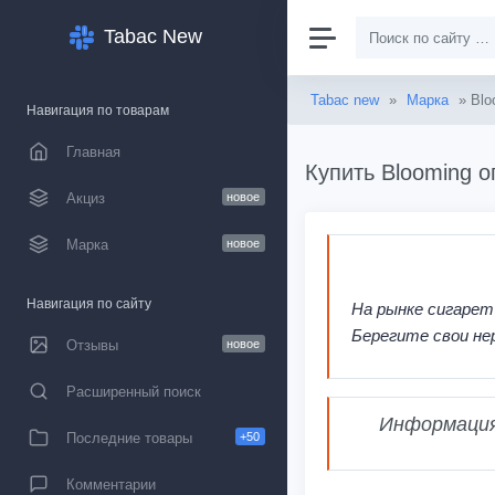
Tabac New
Tabac new
»
Марка
» Blo
Навигация по товарам
Главная
Купить Blooming о
Акциз
новое
Марка
новое
Навигация по сайту
На рынке сигарет
Берегите свои не
Отзывы
новое
Расширенный поиск
Информация,
Последние товары
+50
Комментарии