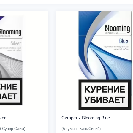
ver
Сигареты Blooming Blue
й Супер Слим)
(Блуминг Блю/Синий)