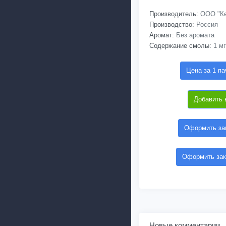
Производитель:
ООО "Ке
Производство:
Россия
Аромат:
Без аромата
Содержание смолы:
1 мг
Цена за 1 па
Добавить 
Оформить зак
Оформить зак
Новые комментарии