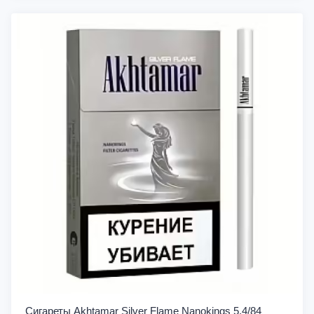
Сигареты Akhtamar Silver Flame Nanokings 5.4/84