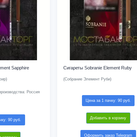
ement Sapphire
Сигареты Sobranie Element Ruby
фир)
(Собрание Элемент Руби)
роизводства: Россия
Цена за 1 пачку: 90 руб.
Добавить в корзину
чку: 90 руб.
Оформить заказ Telegram