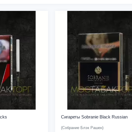
acks
Сигареты Sobranie Black Russian
(Собрание Блэк Рашен)