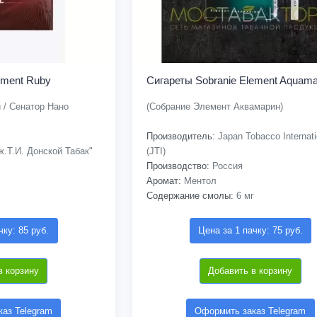
ement Ruby
Сигареты Sobranie Element Aquama
 / Сенатор Нано
(Собрание Элемент Аквамарин)
Производитель:
Japan Tobacco Internati
.Т.И. Донской Табак"
(JTI)
Производство:
Россия
Аромат:
Ментол
Содержание смолы:
6 мг
чку: 85 руб.
Цена за 1 пачку: 75 руб.
в корзину
Добавить в корзину
аз Telegram
Оформить заказ Telegram