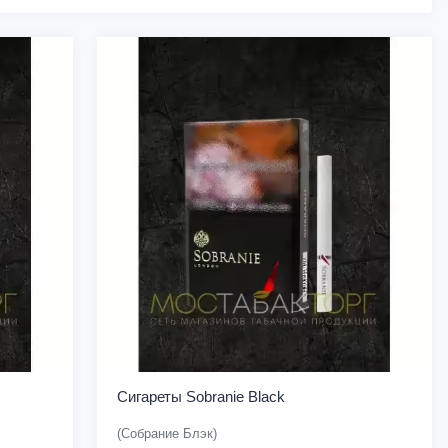
Сигареты Sobranie Black
(Собрание Блэк)