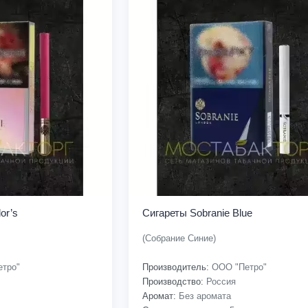
or’s
Сигареты Sobranie Blue
(Собрание Синие)
тро"
Производитель:
ООО "Петро"
Производство:
Россия
Аромат:
Без аромата