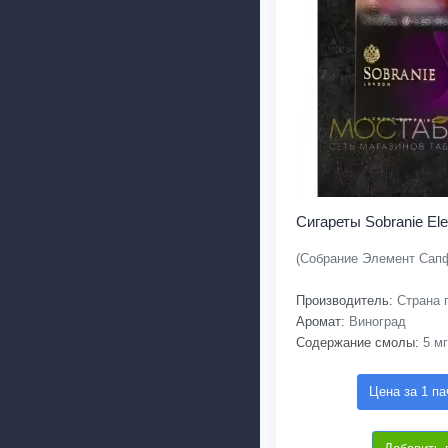
Сигареты Sobranie El
(Собрание Элемент Сап
Производитель:
Страна п
Аромат:
Виноград
Содержание смолы:
5 мг
Цена за 1 па