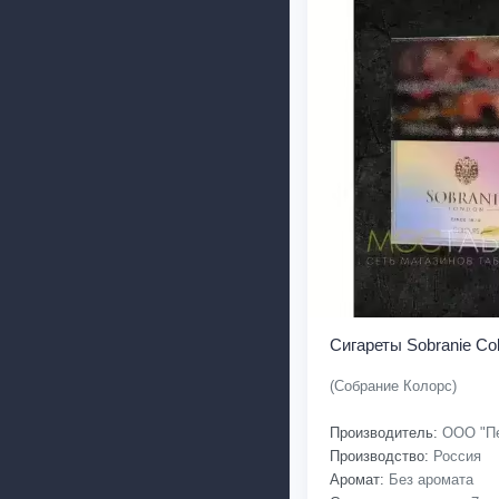
Сигареты Sobranie Col
(Собрание Колорс)
Производитель:
ООО "Пе
Производство:
Россия
Аромат:
Без аромата