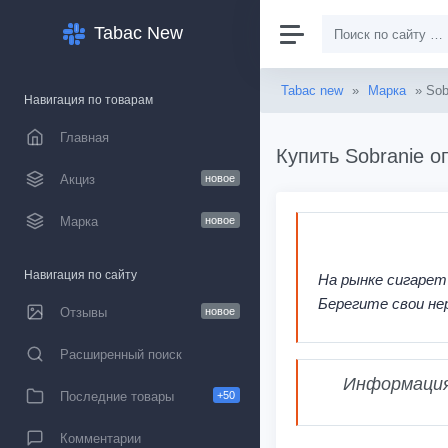
Tabac New
Tabac new
»
Марка
» Sob
Навигация по товарам
Главная
Купить Sobranie о
Акциз
новое
Марка
новое
Навигация по сайту
На рынке сигарет
Берегите свои не
Отзывы
новое
Расширенный поиск
Информация,
Последние товары
+50
Комментарии