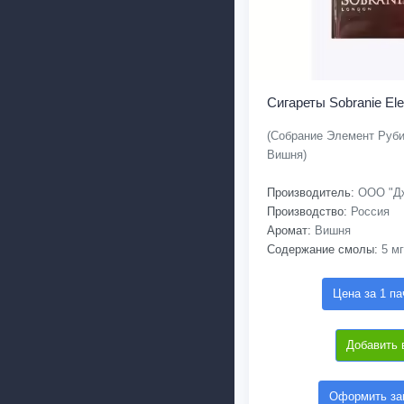
Сигареты Sobranie El
(Собрание Элемент Руби
Вишня)
Производитель:
ООО "Дж
Производство:
Россия
Аромат:
Вишня
Содержание смолы:
5 мг
Цена за 1 па
Добавить 
Оформить зак