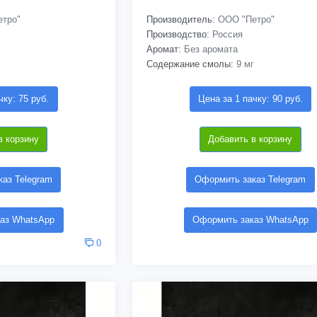
тро"
Производитель:
ООО "Петро"
Производство:
Россия
Аромат:
Без аромата
Содержание смолы:
9 мг
чку: 75 руб.
Цена за 1 пачку: 90 руб.
в корзину
Добавить в корзину
аз Telegram
Оформить заказ Telegram
аз WhatsApp
Оформить заказ WhatsApp
0