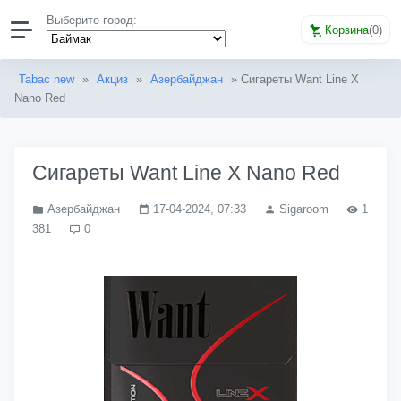
Выберите город:
Корзина
(
0
)
Tabac new
»
Акциз
»
Азербайджан
» Сигареты Want Line X
Nano Red
Сигареты Want Line X Nano Red
Азербайджан
17-04-2024, 07:33
Sigaroom
1
381
0